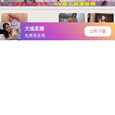
首页
手游资讯
手游教程
手机游戏
《凡仙手游》阿狸技能解析：控制辅助，成就传奇江湖传奇！
作者：粉色视频下载网站大全-欧美精产国品
发表时间：2026-
02-12 11:43:19
阅读量:
102017
《凡仙》手游新锐解析：武缘阿狸技能揭秘，成就传奇江湖！
在众多仙侠MMORPG手游中，《凡仙》以其绝美画面、沉浸式
江湖冒险和跌宕起伏的故事情节，吸引了无数玩家的目光。今
天，我们将深入剖析游戏中的热门武缘——阿狸，探寻其独特魅
力所在！
阿狸是《凡仙》中新手玩家轻松入手的武缘之一。只需完成
武缘副本挑战，即可获得碎片进行激活。下面，让我们揭开阿狸
属性之谜。