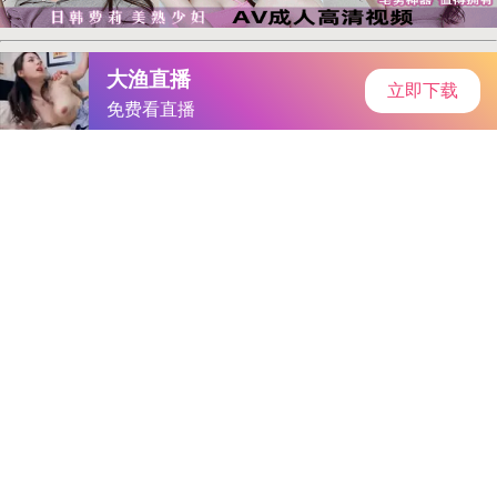
首页
手游资讯
手游教程
手机游戏
好姑娘10｜勇者之心，传奇女性——“好姑娘10”的力量启示录
作者：国际频道
发表时间：2026-02-12 13:01:48
阅读量:
5656491
在岁月的长河中，总有一些人物因其独特魅力和卓越品质而
被人们铭记。今天，我们要讲述的便是这样一位传奇女性
——“好姑娘10”。她是谁？她的故事又有着怎样的传奇色彩？让
我们一起走进她的世界，感受她的力量。
一、传奇诞生：好姑娘10的背景
“好姑娘10”这个名字背后，是一位名叫李晓红的普通女子。
她出生于上世纪80年代，一个充满变革与挑战的时代。在那个特
殊的历史时期，李晓红凭借着自己的坚韧和智慧，成为了一名出
色的志愿者，被誉为“好姑娘10”。